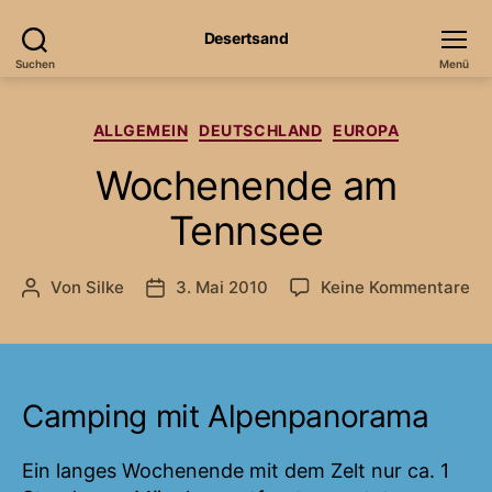
Desertsand
Suchen
Menü
Kategorien
ALLGEMEIN
DEUTSCHLAND
EUROPA
Wochenende am
Tennsee
zu
Von
Silke
3. Mai 2010
Keine Kommentare
Beitragsautor
Veröffentlichungsdatum
Wo
a
Te
Camping mit Alpenpanorama
Ein langes Wochenende mit dem Zelt nur ca. 1