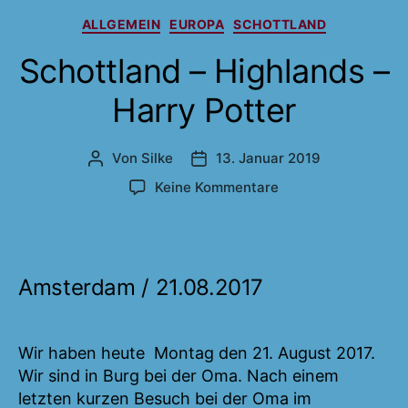
Kanalinsel
Kategorien
ALLGEMEIN
EUROPA
SCHOTTLAND
Guernsey“
Schottland – Highlands –
Harry Potter
Von
Silke
13. Januar 2019
Beitragsautor
Veröffentlichungsdatum
zu
Keine Kommentare
Schottland
–
Highlands
–
Amsterdam / 21.08.2017
Harry
Potter
Wir haben heute Montag den 21. August 2017.
Wir sind in Burg bei der Oma. Nach einem
letzten kurzen Besuch bei der Oma im