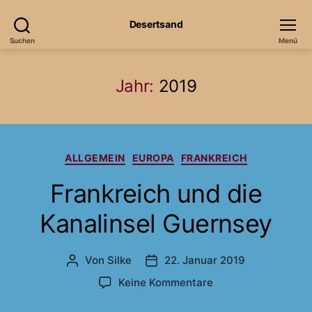
Desertsand
Suchen
Menü
Jahr:
2019
Kategorien
ALLGEMEIN
EUROPA
FRANKREICH
Frankreich und die
Kanalinsel Guernsey
Von
Silke
22. Januar 2019
Beitragsautor
Veröffentlichungsdatum
zu
Keine Kommentare
Frankreich