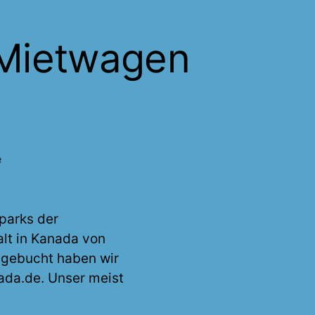
 Mietwagen
zu
e
Westkanada
Rundreise
mit
parks der
Mietwagen
alt in Kanada von
und
 gebucht haben wir
Zelt
ada.de. Unser meist