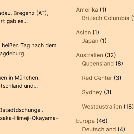
Amerika
(1)
ndau, Bregenz (AT),
Britisch Columbia
(
ort gab es…
Asien
(1)
Japan
(1)
m heißen Tag nach dem
Magdeburg.…
Australien
(32)
Queensland
(8)
egen in München.
Red Center
(3)
utschland und…
Sydney
(3)
Westaustralien
(18)
ßstadtdschungel.
Osaka-Himeji-Okayama-
Europa
(46)
Deutschland
(4)