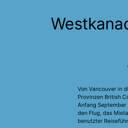
Westkanad
Von Vancouver in d
Provinzen British C
Anfang September b
den Flug, das Miet
benutzter Reiseführ