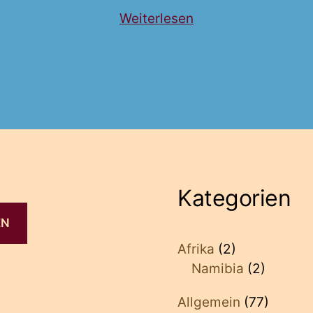
„Westkanada
Weiterlesen
Rundreise
mit
Mietwagen
und
Zelt“
Kategorien
EN
Afrika
(2)
Namibia
(2)
Allgemein
(77)