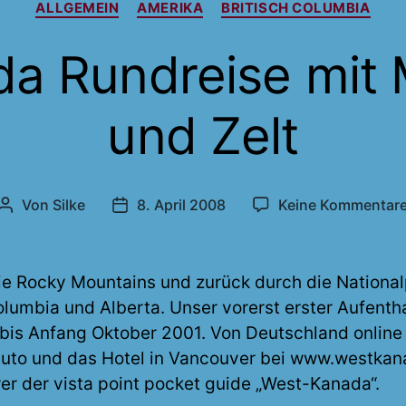
ALLGEMEIN
AMERIKA
BRITISCH COLUMBIA
a Rundreise mit
und Zelt
Von
Silke
8. April 2008
Keine Kommentar
Beitragsautor
Veröffentlichungsdatum
ie Rocky Mountains und zurück durch die National
olumbia und Alberta. Unser vorerst erster Aufenth
is Anfang Oktober 2001. Von Deutschland online
auto und das Hotel in Vancouver bei www.westkan
er der vista point pocket guide „West-Kanada“.