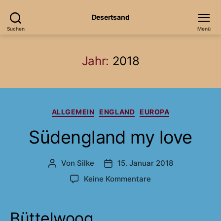
Desertsand
Suchen
Menü
Jahr:
2018
Kategorien
ALLGEMEIN
ENGLAND
EUROPA
Südengland my love
Von
Silke
15. Januar 2018
Beitragsautor
Veröffentlichungsdatum
zu
Keine Kommentare
Südengland
my
love
Büttelwoog