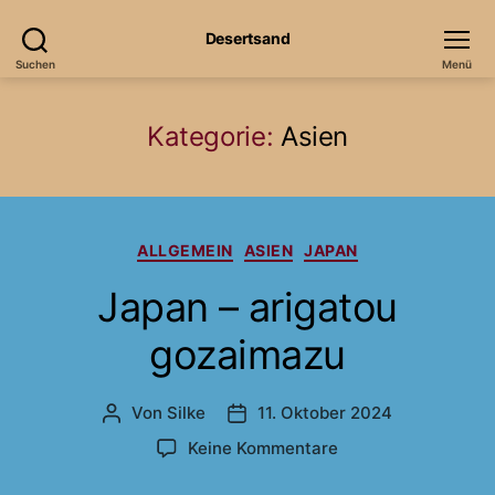
Desertsand
Suchen
Menü
Kategorie:
Asien
Kategorien
ALLGEMEIN
ASIEN
JAPAN
Japan – arigatou
gozaimazu
Von
Silke
11. Oktober 2024
Beitragsautor
Veröffentlichungsdatum
zu
Keine Kommentare
Japan