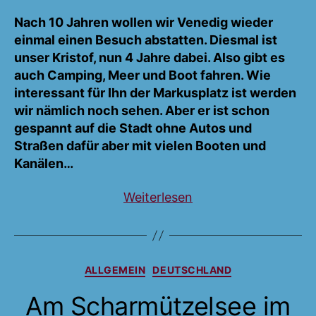
Lagune
und
Nach 10 Jahren wollen wir Venedig wieder
Kunst
einmal einen Besuch abstatten. Diesmal ist
und
unser Kristof, nun 4 Jahre dabei. Also gibt es
…
auch Camping, Meer und Boot fahren. Wie
interessant für Ihn der Markusplatz ist werden
wir nämlich noch sehen. Aber er ist schon
gespannt auf die Stadt ohne Autos und
Straßen dafür aber mit vielen Booten und
Kanälen…
„Meer,
Weiterlesen
Lagune
und
Kunst
Kategorien
ALLGEMEIN
DEUTSCHLAND
und
…“
Am Scharmützelsee im