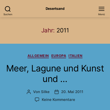
Desertsand
Suchen
Menü
Jahr:
2011
Kategorien
ALLGEMEIN
EUROPA
ITALIEN
Meer, Lagune und Kunst
und …
Von
Silke
20. Mai 2011
Beitragsautor
Veröffentlichungsdatum
zu
Keine Kommentare
Meer,