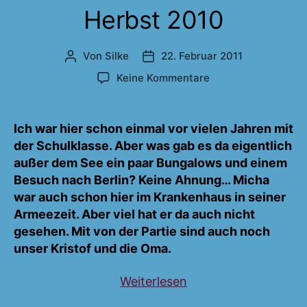
Herbst 2010
Von
Silke
22. Februar 2011
Beitragsautor
Veröffentlichungsdatum
zu
Keine Kommentare
Am
Scharmützelsee
im
Ich war hier schon einmal vor vielen Jahren mit
Herbst
der Schulklasse. Aber was gab es da eigentlich
2010
außer dem See ein paar Bungalows und einem
Besuch nach Berlin? Keine Ahnung… Micha
war auch schon hier im Krankenhaus in seiner
Armeezeit. Aber viel hat er da auch nicht
gesehen. Mit von der Partie sind auch noch
unser Kristof und die Oma.
„Am
Weiterlesen
Scharmützelsee