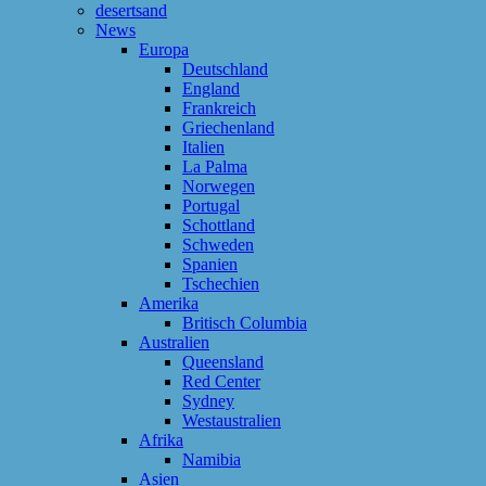
desertsand
News
Europa
Deutschland
England
Frankreich
Griechenland
Italien
La Palma
Norwegen
Portugal
Schottland
Schweden
Spanien
Tschechien
Amerika
Britisch Columbia
Australien
Queensland
Red Center
Sydney
Westaustralien
Afrika
Namibia
Asien