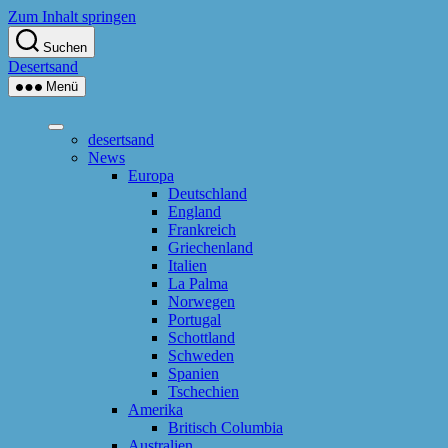
Zum Inhalt springen
Suchen
Desertsand
Menü
desertsand
News
Europa
Deutschland
England
Frankreich
Griechenland
Italien
La Palma
Norwegen
Portugal
Schottland
Schweden
Spanien
Tschechien
Amerika
Britisch Columbia
Australien