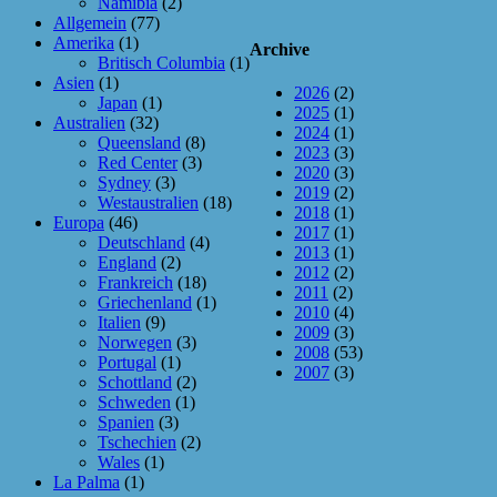
Namibia
(2)
Allgemein
(77)
Amerika
(1)
Archive
Britisch Columbia
(1)
Asien
(1)
2026
(2)
Japan
(1)
2025
(1)
Australien
(32)
2024
(1)
Queensland
(8)
2023
(3)
Red Center
(3)
2020
(3)
Sydney
(3)
2019
(2)
Westaustralien
(18)
2018
(1)
Europa
(46)
2017
(1)
Deutschland
(4)
2013
(1)
England
(2)
2012
(2)
Frankreich
(18)
2011
(2)
Griechenland
(1)
2010
(4)
Italien
(9)
2009
(3)
Norwegen
(3)
2008
(53)
Portugal
(1)
2007
(3)
Schottland
(2)
Schweden
(1)
Spanien
(3)
Tschechien
(2)
Wales
(1)
La Palma
(1)