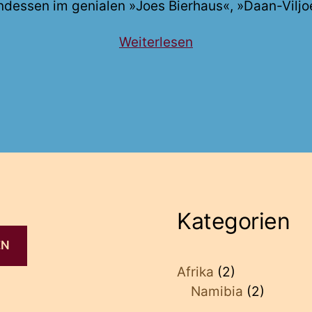
ndessen im genialen »Joes Bierhaus«, »Daan-Vilj
„Namibia
Weiterlesen
2000“
Kategorien
EN
Afrika
(2)
Namibia
(2)