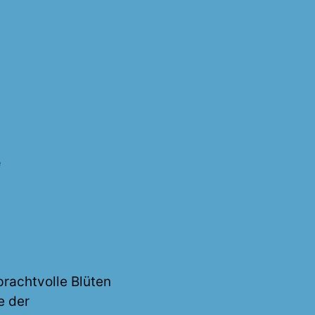
zu
e
Namibia
2000
prachtvolle Blüten
e der