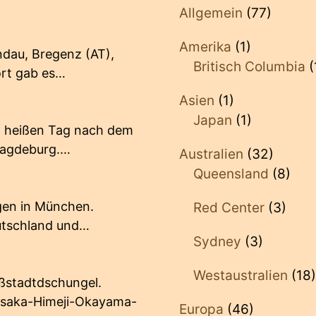
Allgemein
(77)
Amerika
(1)
ndau, Bregenz (AT),
Britisch Columbia
(
ort gab es…
Asien
(1)
Japan
(1)
m heißen Tag nach dem
Magdeburg.…
Australien
(32)
Queensland
(8)
egen in München.
Red Center
(3)
utschland und…
Sydney
(3)
Westaustralien
(18)
ßstadtdschungel.
Osaka-Himeji-Okayama-
Europa
(46)