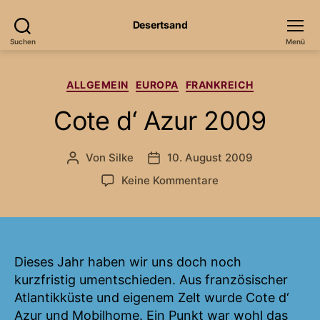
Desertsand
Suchen
Menü
Kategorien
ALLGEMEIN
EUROPA
FRANKREICH
Cote d‘ Azur 2009
Von
Silke
10. August 2009
Beitragsautor
Veröffentlichungsdatum
zu
Keine Kommentare
Cote
d‘
Azur
2009
Dieses Jahr haben wir uns doch noch
kurzfristig umentschieden. Aus französischer
Atlantikküste und eigenem Zelt wurde Cote d‘
Azur und Mobilhome. Ein Punkt war wohl das