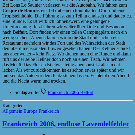
Bei Lons Le Saunier verlassen wir die Autobahn. Wir fahren zum
Cirque de Baume
, ein Tal mit einem traumhaften Dorf und einer
Tropfsteinhöhle. Die Führung ist zum Teil in englisch und dauert ca.
eine Stunde. Es ist wirklich lohnenswert, eine gelungene
Unterbrechung. Jetzt fahren wir weiter über Dole und Besancon
nach
Belfort
. Dort finden wir einen tollen Campingplatz nach ein
wenig suchen. Abends fahren wir in die Stadt und suchen ein
Restaurant nachdem wir das Fort und das Wahrzeichen der Stadt
den überdimensionalen Löwen gesehen haben. Der Kellner schickt
uns aber weiter – kein Platz. Wir drehen noch eine Runde und dann
ruft uns der selbe Kellner doch noch an einen Tisch. Wir nehmen
das Menü. Das Fleisch ist etwas fettig aber sonst ist alles recht
lecker. Als wir zurückkommen ist es schon etwas später und wir
müssen das Auto vor dem Platz stehen lassen. Es bleibt den Abend
und die Nacht warm und trocken.
Schlagwörter
Frankreich 2006 Belfort
Kategorien
Allgemein
Europa
Frankreich
Frankreich 2006, endlose Lavendelfelder