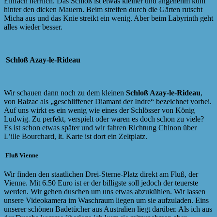
Einfach herrlich. Das Schloß ist etwas kleiner und angenehm kühl
hinter den dicken Mauern. Beim streifen durch die Gärten rutscht
Micha aus und das Knie streikt ein wenig. Aber beim Labyrinth geht
alles wieder besser.
Schloß Azay-le-Rideau
Wir schauen dann noch zu dem kleinen
Schloß Azay-le-Rideau
,
von Balzac als „geschliffener Diamant der Indre“ bezeichnet vorbei.
Auf uns wirkt es ein wenig wie eines der Schlösser von König
Ludwig. Zu perfekt, verspielt oder waren es doch schon zu viele?
Es ist schon etwas später und wir fahren Richtung Chinon über
L’ille Bourchard, lt. Karte ist dort ein Zeltplatz.
Fluß Vienne
Wir finden den staatlichen Drei-Sterne-Platz direkt am Fluß, der
Vienne. Mit 6.50 Euro ist er der billigste soll jedoch der teuerste
werden. Wir gehen duschen um uns etwas abzukühlen. Wir lassen
unsere Videokamera im Waschraum liegen um sie aufzuladen. Eins
unserer schönen Badetücher aus Australien liegt darüber. Als ich aus