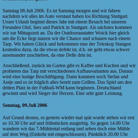
Samstag 08.Juli 2006. Es ist Samstag morgen und wir fahren
nachdem wir alles im Auto verstaut haben los Richtung Stuttgart.
Unser Urlaub beginnt dieses Jahr mit einem Besuch bei unseren
Freunden Olaf, Ines und Patrick in Stuttgart. Als nächstes kommen
wir zur Mittagszeit an. Da der Outdooraustatter Woick hier gleich
um die Ecke liegt nutzen wir die Chance und schauen nach einem
Tarp. Wir haben Glück und bekommen eine der Teleskop Stangen
kostenlos dazu, da die etwas defekt ist, d.h. sie geht etwas schwer
auseinander zuschieben, da eine Delle drin ist.
Anschließend, zurück im Garten gibt es Kaffee und Kuchen und wir
probieren das Tarp mit verschiedenen Aufbauvarianten aus. Daraus
wird eine lustige Beschäftigung. Dann kommen noch Stefan und
Antje und es ist folglich alles bereit zum Grillen. Das Spiel um den
dritten Platz in der Fußball-WM kann beginnen. Deutschland
gewinnt und wird Sieger der Herzen. Eine sehr gute Leistung.
Sonntag, 09.Juli 2006
Auf Grund dessen, es gestern wieder mal spät wurde stehen wir erst
so 10.30 Uhr auf und frühstücken ausgiebig. So gegen 14.00 Uhr
wandern wir das 7-Mühlental entlang und sehen doch eine Mühle
auf dem Weg (Einkehr mit eingeschlossen). Pünktlich 20.00 Uhr