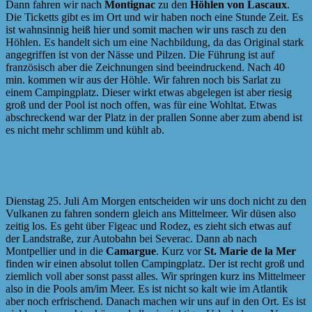
Dann fahren wir nach
Montignac
zu den
Höhlen von Lascaux
.
Die Ticketts gibt es im Ort und wir haben noch eine Stunde Zeit. Es
ist wahnsinnig heiß hier und somit machen wir uns rasch zu den
Höhlen. Es handelt sich um eine Nachbildung, da das Original stark
angegriffen ist von der Nässe und Pilzen. Die Führung ist auf
französisch aber die Zeichnungen sind beeindruckend. Nach 40
min. kommen wir aus der Höhle. Wir fahren noch bis Sarlat zu
einem Campingplatz. Dieser wirkt etwas abgelegen ist aber riesig
groß und der Pool ist noch offen, was für eine Wohltat. Etwas
abschreckend war der Platz in der prallen Sonne aber zum abend ist
es nicht mehr schlimm und kühlt ab.
Dienstag 25. Juli Am Morgen entscheiden wir uns doch nicht zu den
Vulkanen zu fahren sondern gleich ans Mittelmeer. Wir düsen also
zeitig los. Es geht über Figeac und Rodez, es zieht sich etwas auf
der Landstraße, zur Autobahn bei Severac. Dann ab nach
Montpellier und in die
Camargue
. Kurz vor
St. Marie de la Mer
finden wir einen absolut tollen Campingplatz. Der ist recht groß und
ziemlich voll aber sonst passt alles. Wir springen kurz ins Mittelmeer
also in die Pools am/im Meer. Es ist nicht so kalt wie im Atlantik
aber noch erfrischend. Danach machen wir uns auf in den Ort. Es ist