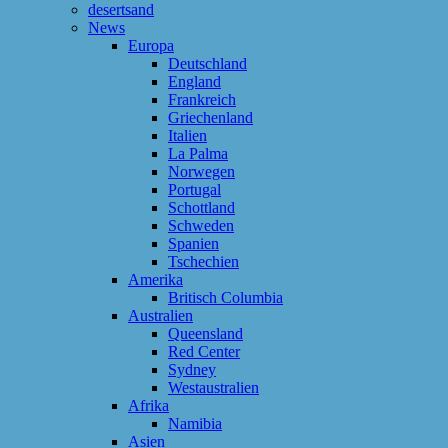
desertsand
News
Europa
Deutschland
England
Frankreich
Griechenland
Italien
La Palma
Norwegen
Portugal
Schottland
Schweden
Spanien
Tschechien
Amerika
Britisch Columbia
Australien
Queensland
Red Center
Sydney
Westaustralien
Afrika
Namibia
Asien