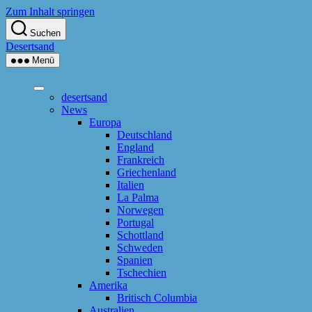
Zum Inhalt springen
Suchen
Desertsand
Menü
desertsand
News
Europa
Deutschland
England
Frankreich
Griechenland
Italien
La Palma
Norwegen
Portugal
Schottland
Schweden
Spanien
Tschechien
Amerika
Britisch Columbia
Australien