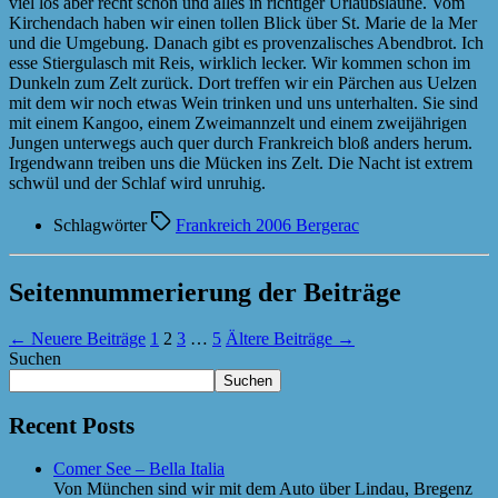
viel los aber recht schön und alles in richtiger Urlaubslaune. Vom
Kirchendach haben wir einen tollen Blick über St. Marie de la Mer
und die Umgebung. Danach gibt es provenzalisches Abendbrot. Ich
esse Stiergulasch mit Reis, wirklich lecker. Wir kommen schon im
Dunkeln zum Zelt zurück. Dort treffen wir ein Pärchen aus Uelzen
mit dem wir noch etwas Wein trinken und uns unterhalten. Sie sind
mit einem Kangoo, einem Zweimannzelt und einem zweijährigen
Jungen unterwegs auch quer durch Frankreich bloß anders herum.
Irgendwann treiben uns die Mücken ins Zelt. Die Nacht ist extrem
schwül und der Schlaf wird unruhig.
Schlagwörter
Frankreich 2006 Bergerac
Seitennummerierung der Beiträge
←
Neuere
Beiträge
1
2
3
…
5
Ältere
Beiträge
→
Suchen
Suchen
Recent Posts
Comer See – Bella Italia
Von München sind wir mit dem Auto über Lindau, Bregenz