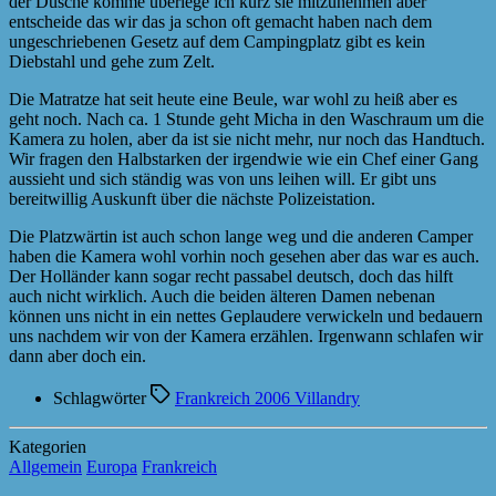
der Dusche komme überlege ich kurz sie mitzunehmen aber
entscheide das wir das ja schon oft gemacht haben nach dem
ungeschriebenen Gesetz auf dem Campingplatz gibt es kein
Diebstahl und gehe zum Zelt.
Die Matratze hat seit heute eine Beule, war wohl zu heiß aber es
geht noch. Nach ca. 1 Stunde geht Micha in den Waschraum um die
Kamera zu holen, aber da ist sie nicht mehr, nur noch das Handtuch.
Wir fragen den Halbstarken der irgendwie wie ein Chef einer Gang
aussieht und sich ständig was von uns leihen will. Er gibt uns
bereitwillig Auskunft über die nächste Polizeistation.
Die Platzwärtin ist auch schon lange weg und die anderen Camper
haben die Kamera wohl vorhin noch gesehen aber das war es auch.
Der Holländer kann sogar recht passabel deutsch, doch das hilft
auch nicht wirklich. Auch die beiden älteren Damen nebenan
können uns nicht in ein nettes Geplaudere verwickeln und bedauern
uns nachdem wir von der Kamera erzählen. Irgenwann schlafen wir
dann aber doch ein.
Schlagwörter
Frankreich 2006 Villandry
Kategorien
Allgemein
Europa
Frankreich