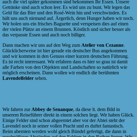
auch die viel später gekommen sind bekommen Ihr Essen. Unsere
Getränke sind auch schon leer. Es wird uns zu bunt. Wir legen das
Geld für das Bier und den Rosé-Wein hin und verschwinden. Es
hält uns auch niemand auf. Ärgerlich, denn Hunger haben wir noch.
Wir holen uns ein frisches Baguette und verspeisen dies auf einen
der vielen Plätze an einem Brunnen. Köstlich und sicher besser als
das verpasste Essen und auch noch billiger.
Dann machen wir uns auf den Weg zum
Atelier von Cezanne
.
Glücklicherweise ist hier gerade ein deutscher Bus angekommen
und wir kommen in den Genuss einer kurzen deutschen Führung.
Es ist recht interessant. Wir erfahren dass es hier so grau ist damit
alle Farben von den Objekten und Landschaften so natürlich wie
möglich erscheinen. Dann wollen wir endlich die berühmten
Lavendelfelder
sehen.
Wir fahren zur
Abbey de Senanque
, da diese lt. dem Bild in
unserem Reiseführer direkt in einem solchen liegt. Wir haben Glück.
Einige Felder sind schon abgeerntet aber vor der Abtei steht der
Lavendel noch in seiner vollen Pracht und es duftet fantastisch.
Beim abernten werden wohl gleich Bündel gefertigt, die dann in
regelmäßigen Abständen auf den Feldern in den Reihen liegen. Wir