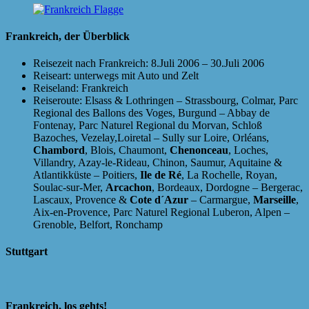
Frankreich, der Überblick
Reisezeit nach Frankreich: 8.Juli 2006 – 30.Juli 2006
Reiseart: unterwegs mit Auto und Zelt
Reiseland: Frankreich
Reiseroute: Elsass & Lothringen – Strassbourg, Colmar, Parc
Regional des Ballons des Voges, Burgund – Abbay de
Fontenay, Parc Naturel Regional du Morvan, Schloß
Bazoches, Vezelay,Loiretal – Sully sur Loire, Orléans,
Chambord
, Blois, Chaumont,
Chenonceau
, Loches,
Villandry, Azay-le-Rideau, Chinon, Saumur, Aquitaine &
Atlantikküste – Poitiers,
Ile de Ré
, La Rochelle, Royan,
Soulac-sur-Mer,
Arcachon
, Bordeaux, Dordogne – Bergerac,
Lascaux, Provence &
Cote d´Azur
– Carmargue,
Marseille
,
Aix-en-Provence, Parc Naturel Regional Luberon, Alpen –
Grenoble, Belfort, Ronchamp
Stuttgart
Frankreich, los gehts!