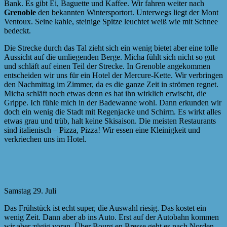
Bank. Es gibt Ei, Baguette und Kaffee. Wir fahren weiter nach
Grenoble
den bekannten Wintersportort. Unterwegs liegt der Mont
Ventoux. Seine kahle, steinige Spitze leuchtet weiß wie mit Schnee
bedeckt.
Die Strecke durch das Tal zieht sich ein wenig bietet aber eine tolle
Aussicht auf die umliegenden Berge. Micha fühlt sich nicht so gut
und schläft auf einen Teil der Strecke. In Grenoble angekommen
entscheiden wir uns für ein Hotel der Mercure-Kette. Wir verbringen
den Nachmittag im Zimmer, da es die ganze Zeit in strömen regnet.
Micha schläft noch etwas denn es hat ihn wirklich erwischt, die
Grippe. Ich fühle mich in der Badewanne wohl. Dann erkunden wir
doch ein wenig die Stadt mit Regenjacke und Schirm. Es wirkt alles
etwas grau und trüb, halt keine Skisaison. Die meisten Restaurants
sind italienisch – Pizza, Pizza! Wir essen eine Kleinigkeit und
verkriechen uns im Hotel.
Samstag 29. Juli
Das Frühstück ist echt super, die Auswahl riesig. Das kostet ein
wenig Zeit. Dann aber ab ins Auto. Erst auf der Autobahn kommen
wir aber zügig voran. Über Bourg en Bresse geht es nach Norden.