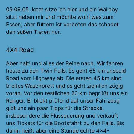
Falls
und
09.09.05 Jetzt sitze ich hier und ein Wallaby
Nitmiluk
sitzt neben mir und möchte wohl was zum
National
Essen, aber füttern ist verboten das schadet
–
den süßen Tieren nur.
Park
4X4 Road
Aber halt! und alles der Reihe nach. Wir fahren
heute zu den Twin Falls. Es geht 65 km unseald
Road vom Highway ab. Die ersten 45 km sind
breites Waschbrett und es geht ziemlich zügig
voran. Vor den restlichen 20 km begrüßt uns ein
Ranger. Er blickt prüfend auf unser Fahrzeug
gibt uns ein paar Tipps für die Strecke,
insbesondere die Flussquerung und verkauft
uns Tickets für die Bootsfahrt zu den Falls. Bis
dahin heißt aber eine Stunde echte 4×4-