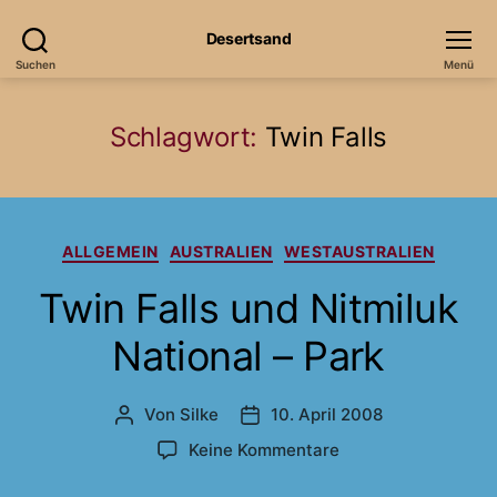
Desertsand
Suchen
Menü
Schlagwort:
Twin Falls
Kategorien
ALLGEMEIN
AUSTRALIEN
WESTAUSTRALIEN
Twin Falls und Nitmiluk
National – Park
Von
Silke
10. April 2008
Beitragsautor
Veröffentlichungsdatum
zu
Keine Kommentare
Twin