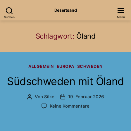
Desertsand
Suchen
Menü
Schlagwort:
Öland
Kategorien
ALLGEMEIN
EUROPA
SCHWEDEN
Südschweden mit Öland
Von
Silke
19. Februar 2026
Beitragsautor
Veröffentlichungsdatum
zu
Keine Kommentare
Südschweden
mit
Öland