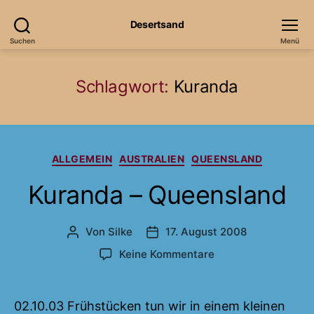
Desertsand
Suchen
Menü
Schlagwort:
Kuranda
Kategorien
ALLGEMEIN
AUSTRALIEN
QUEENSLAND
Kuranda – Queensland
Von
Silke
17. August 2008
Beitragsautor
Veröffentlichungsdatum
zu
Keine Kommentare
Kuranda
–
Queensland
02.10.03 Frühstücken tun wir in einem kleinen