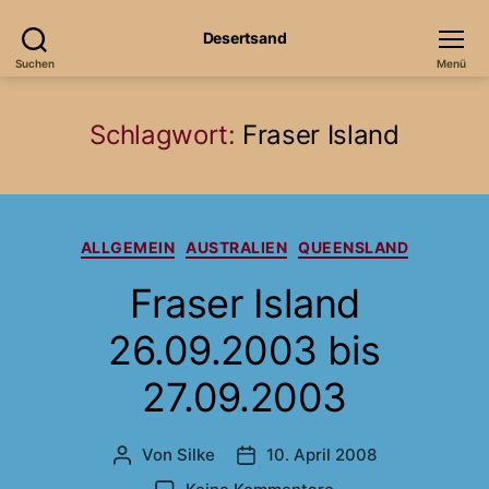
Desertsand
Suchen
Menü
Schlagwort:
Fraser Island
Kategorien
ALLGEMEIN
AUSTRALIEN
QUEENSLAND
Fraser Island
26.09.2003 bis
27.09.2003
Von
Silke
10. April 2008
Beitragsautor
Veröffentlichungsdatum
zu