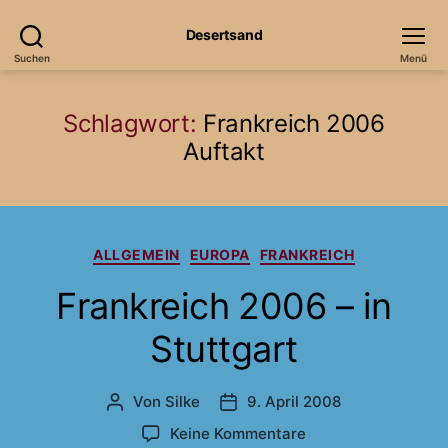
Desertsand
Suchen
Menü
Schlagwort:
Frankreich 2006
Auftakt
Kategorien
ALLGEMEIN
EUROPA
FRANKREICH
Frankreich 2006 – in
Stuttgart
Von
Silke
9. April 2008
Beitragsautor
Veröffentlichungsdatum
zu
Keine Kommentare