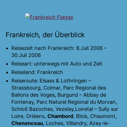
Frankreich
2006
–
in
Stuttgart
Frankreich, der Überblick
Reisezeit nach Frankreich: 8.Juli 2006 –
30.Juli 2006
Reiseart: unterwegs mit Auto und Zelt
Reiseland: Frankreich
Reiseroute: Elsass & Lothringen –
Strassbourg, Colmar, Parc Regional des
Ballons des Voges, Burgund – Abbay de
Fontenay, Parc Naturel Regional du Morvan,
Schloß Bazoches, Vezelay,Loiretal – Sully sur
Loire, Orléans,
Chambord
, Blois, Chaumont,
Chenonceau
, Loches, Villandry, Azay-le-