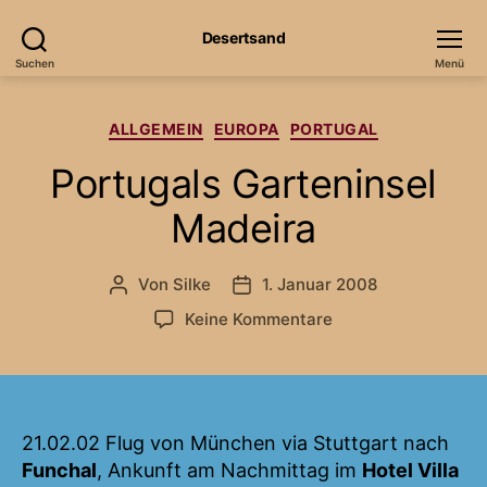
Desertsand
Suchen
Menü
Kategorien
ALLGEMEIN
EUROPA
PORTUGAL
Portugals Garteninsel
Madeira
Von
Silke
1. Januar 2008
Beitragsautor
Veröffentlichungsdatum
zu
Keine Kommentare
Portugals
Garteninsel
Madeira
21.02.02 Flug von München via Stuttgart nach
Funchal
, Ankunft am Nachmittag im
Hotel Villa